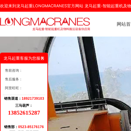
欢迎来到龙马起重LONGMACRANES官方网站 龙马起重-智能起重机
网站首
龙马起重客服为您服务
售前咨询：
售后服务：
阿里旺旺：
销售渠道：
18921739103
三马葫芦：
13852615287
销售部：
0523-85176176