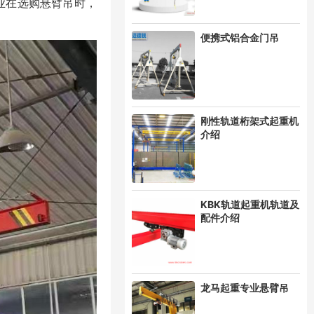
业在选购
悬臂吊
时，
便携式铝合金门吊
刚性轨道桁架式起重机
介绍
KBK轨道起重机轨道及
配件介绍
龙马起重专业悬臂吊