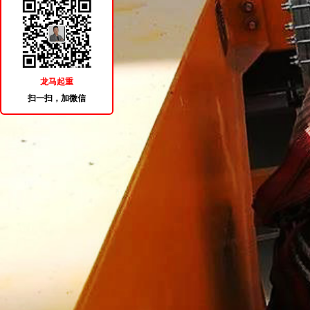
龙马起重
扫一扫，加微信