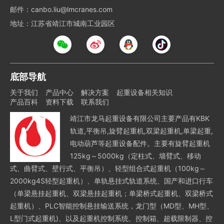
邮件：canbo.liu@lmcranes.com
地址：江苏省靖江市城南工业园区
底部导航
关于我们
产品中心
解决方案
起重设备相关知识
产品百科
资料下载
联系我们
靖江市龙马起重设备有限公司主要产品有KBK
轨道,平衡吊,旋臂起重机,双梁起重机,单梁起重,
电动葫芦等起重设备配件。主要有旋臂起重机
125kg～5000kg（定柱式、墙臂式、移动
式、曲臂式、壁行式、平衡吊）、轻型组合式起重机（100kg～
2000kg4S轻型起重机）、单轨悬挂式轨道系统、国产和进口行车
（单梁悬挂起重机、双梁悬挂起重机；单梁桥式起重机、双梁桥式
起重机）、PLC智能控制悬挂输送系统，龙门型（MD型、MH型、
L型门式起重机)、以及起重机控制系统、控制箱、超载限制器、控