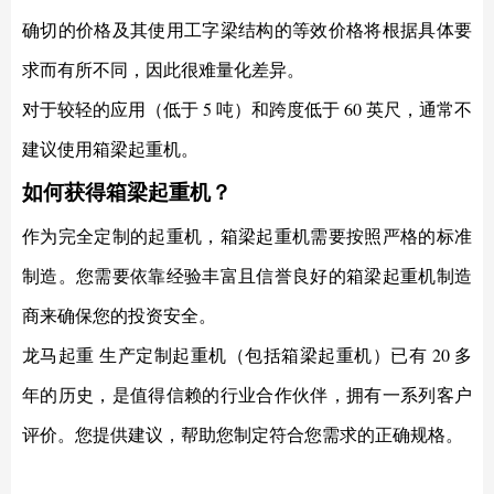
确切的价格及其使用工字梁结构的等效价格将根据具体要
求而有所不同，因此很难量化差异。
对于较轻的应用（低于 5 吨）和跨度低于 60 英尺，通常不
建议使用箱梁
起重机
。
如何获得箱梁
起重机
？
作为完全定制的
起重机
，箱梁
起重机
需要按照严格的标准
制造。
您需要依靠经验丰富且信誉良好的箱梁
起重机
制造
商来确保您的投资安全。
龙马起重 生产定制
起重机
（包括箱梁
起重机
）已有 20 多
年的历史，是值得信赖的行业合作伙伴，拥有一系列客户
评价。
您提供建议，帮助您制定符合您需求的正确规格。