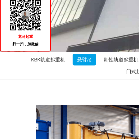
龙马起重
扫一扫，加微信
KBK轨道起重机
悬臂吊
刚性轨道起重机
门式