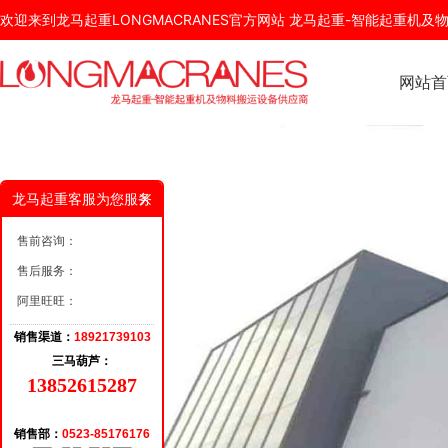
欢迎来到龙马起重LONGMACRANES官方网站 龙马起重-智能起重机
网站首
龙马起重客服为您服务
售前咨询：
售后服务：
阿里旺旺：
销售渠道：
18921739103
三马葫芦：
13852615287
销售部：
0523-85176176