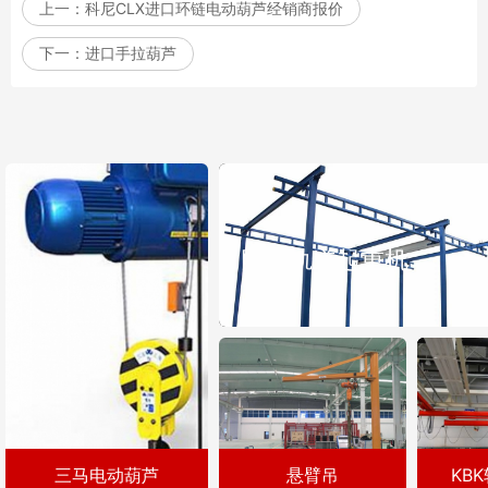
上一：
科尼CLX进口环链电动葫芦经销商报价
下一：
进口手拉葫芦
刚性轨道起重机
三马电动葫芦
悬臂吊
KB