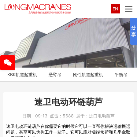
EN
KBK轨道起重机
悬臂吊
刚性轨道起重机
平衡吊
速卫电动环链葫芦
日期：
09-13
点击：
5688
属于：
进口电动葫芦
速卫电动环链葫芦在你需要它的时候它可以一直帮你解决运输搬运
问题，甚至可以为你工作一辈子。它可以应对极端负荷和几乎拿取