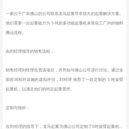
一家位于广东佛山的公司联系龙马起重寻求强大的起重解决方案。
他们需要一台起重能力为 5 吨的多功能
起重机
来简化工厂内的物料
搬运流程。
由刘经理领导的销售流程：
销售经理刘经理负责该项目，并开始与佛山公司进行讨论。
通过全
面咨询和对设施的虚拟评估，刘经理 推荐了一款定制的 5 吨旋臂
起重机
，以满足他们的特定起重需求。
定制与报价：
在刘经理的指导下，龙马起重为佛山公司定制了5吨旋臂
起重机
，