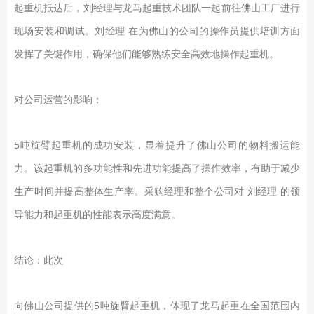
起重机
抵达后，刘经理与龙马起重技术团队一起前往佛山工厂进行
现场安装和调试。刘经理 在为佛山的公司的操作员提供培训方面
发挥了关键作用，确保他们能够熟练安全高效地操作
起重机
。
对公司运营的影响：
5吨旋臂
起重机
的成功安装，显着提升了佛山公司的物料搬运能
力。
该
起重机
的多功能性和先进功能提高了操作效率，有助于减少
生产时间并提高整体生产率。
采购经理和整个公司对 刘经理 的领
导能力和
起重机
的性能表示高度满意。
结论：此次
向佛山公司提供的5吨旋臂
起重机
，体现了龙马起重在全国范围内