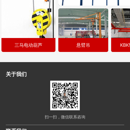
三马电动葫芦
悬臂吊
KB
关于我们
扫一扫，微信联系咨询