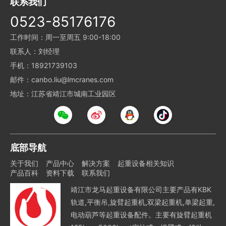
联系我们
0523-85176176
工作时间：周一至周五 9:00-18:00
联系人：刘经理
手机：18921739103
邮件：canbo.liu@lmcranes.com
地址：江苏省靖江市城南工业园区
底部导航
关于我们
产品中心
解决方案
起重设备相关知识
产品百科
资料下载
联系我们
靖江市龙马起重设备有限公司主要产品有KBK
轨道,平衡吊,旋臂起重机,双梁起重机,单梁起重,
电动葫芦等起重设备配件。主要有旋臂起重机