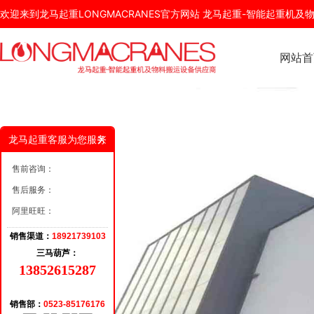
欢迎来到龙马起重LONGMACRANES官方网站 龙马起重-智能起重机
网站首
龙马起重客服为您服务
售前咨询：
售后服务：
阿里旺旺：
销售渠道：
18921739103
三马葫芦：
13852615287
销售部：
0523-85176176