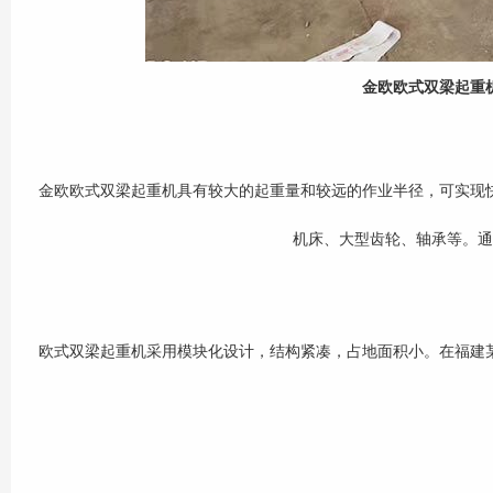
金欧欧式双梁
起重
金欧欧式双梁
起重机
具有较大的起重量和较远的作业半径，可实现
机床、大型齿轮、轴承等。通
欧式双梁
起重机
采用模块化设计，结构紧凑，占地面积小。在福建