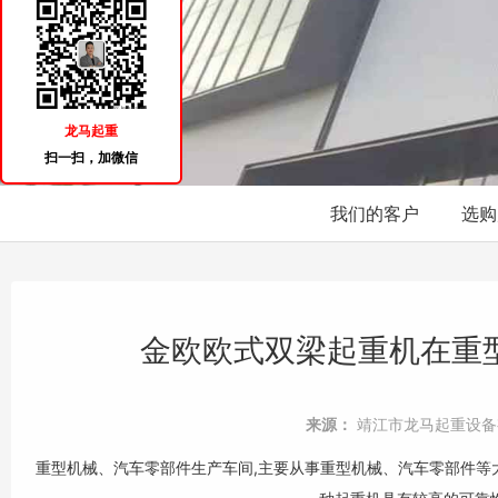
龙马起重
扫一扫，加微信
我们的客户
选购
金欧欧式双梁起重机在重
来源：
靖江市龙马起重设备
重型机械、汽车零部件生产车间,主要从事重型机械、汽车零部件等大