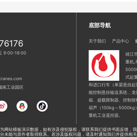
底部导航
76176
关于我们
产品中心
:00-18:00
靖江
重机,
50
式起重
ranes.com
和进口行车（单梁悬挂起
城南工业园区
能控制悬挂输送系统，龙
箱、超载限制器、控制按
葫芦（100kg～500
重机工业遥控器。
为网站模板演示数据，如有涉及侵犯版权，请联系我们提供书面反馈，我
分未能与原作者取得联系。若涉及版权问题，请及时通知我们并提供相关