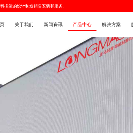
及物料搬运的设计制造销售安装和服务.
页
关于我们
新闻资讯
产品中心
解决方案