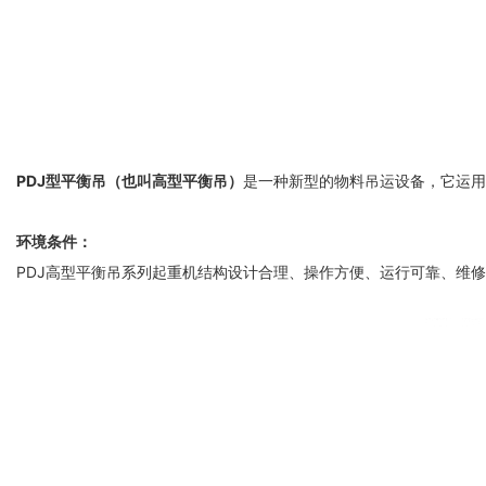
PDJ型
平衡吊
（也叫高型
平衡吊
）
是一种新型的物料吊运设备，它运用
环境条件：
PDJ高型
平衡吊
系列
起重机
结构设计合理、操作方便、运行可靠、维修