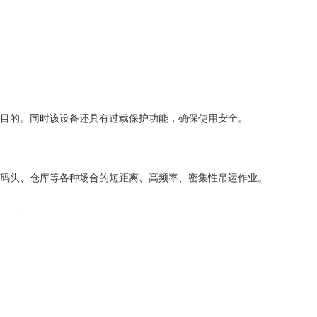
目的。同时该设备还具有过载保护功能，确保使用安全。
码头、仓库等各种场合的短距离、高频率、密集性吊运作业。