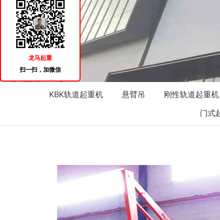
龙马起重
扫一扫，加微信
KBK轨道起重机
悬臂吊
刚性轨道起重机
门式