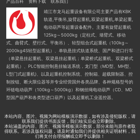
产品百科
资料下载
联系我们
靖江市龙马起重设备有限公司主要产品有KBK
轨道,平衡吊,旋臂起重机,双梁起重机,单梁起重,
电动葫芦等起重设备配件。主要有旋臂起重机
125kg～5000kg（定柱式、墙臂式、移动
式、曲臂式、壁行式、平衡吊）、轻型组合式起重机（100kg～
2000kg4S轻型起重机）、单轨悬挂式轨道系统、国产和进口行车
（单梁悬挂起重机、双梁悬挂起重机；单梁桥式起重机、双梁桥式
起重机）、PLC智能控制悬挂输送系统，龙门型（MD型、MH型、
L型门式起重机)、以及起重机控制系统、控制箱、超载限制器、控
制按钮、断火限位器等并专业经营国外各类品牌、各种规格型号的
环链电动葫芦（100kg～5000kg）和钢丝绳电动葫芦（CD、MD
型国产葫芦和各类型进口葫芦）以及起重机工业遥控器。
本站内容、图片、视频为网站模板演示数据，如有涉及侵犯版权，请
联系我们提供书面反馈，我们核实后会立即删除。
本站涵盖的内容、图片、视频等模板演示数据，部分未能与原作者取
得联系。若涉及版权问题，请及时通知我们并提供相关证明材料，我
们将支付合理报酬或立即予以删除！