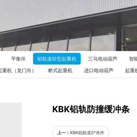
平衡吊
铝轨道轻型起重机
三马电动葫芦
智
起重机（龙门吊）
桥式起重机
进口电动葫芦
起重
KBK铝轨防撞缓冲条
上一：
KBK铝轨道0°吊件