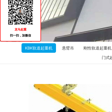
龙马起重
扫一扫，加微信
KBK轨道起重机
悬臂吊
刚性轨道起重机
门式