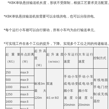
*
KBK
单轨悬挂输送机长度，形状不受限制，根据工艺要求灵活配置
*
KBK
单轨悬挂输送机按需要可以全线供电，也可以分段供电。
*每个运行小车都可以自行驱动，所有小车均为自行输送单元。
*可实现工件在各个工位的提升，下降。实现多个工位之间的传递输送
起升高
起重量
吊点距离
起升速度
小车运行
大车运行
度
控制方式
（KG）
（M）
（m/min）
速度
速度
（M）
250
max.9
手动小车
手动小车
500
max.9
有线地面
标准
双速
或电动变
或电动变
3m
手电门控
1000
max.6
最大
频小车
频小车
制或无线
1250
max.6
速度
速度
120m
4/1 or 8/2
0-
0-
遥控
1600
max.6
20m/min
20m/min