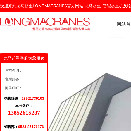
欢迎来到龙马起重LONGMACRANES官方网站 龙马起重-智能起重机
网站首
龙马起重客服为您服务
售前咨询：
售后服务：
阿里旺旺：
销售渠道：
18921739103
三马葫芦：
13852615287
销售部：
0523-85176176