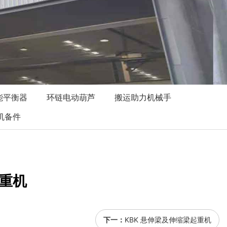
能平衡器
环链电动葫芦
搬运助力机械手
机备件
起重机
下一：
KBK 悬伸梁及伸缩梁起重机