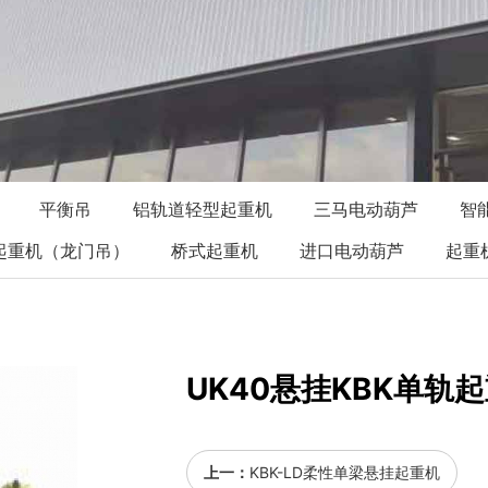
平衡吊
铝轨道轻型起重机
三马电动葫芦
智
起重机（龙门吊）
桥式起重机
进口电动葫芦
起重
UK40悬挂KBK单轨
上一：
KBK-LD柔性单梁悬挂起重机