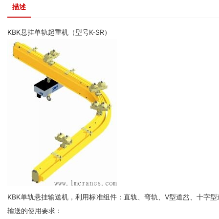
描述
KBK
悬挂单轨
起重机
（型号K-SR）
KBK
单轨悬挂输送机，利用标准组件：直轨、弯轨、V型道岔、十字型
输送的使用要求：